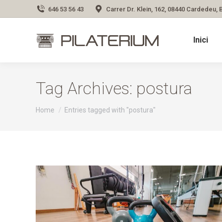
646 53 56 43
Carrer Dr. Klein, 162, 08440 Cardedeu,
Inici
Tag Archives:
postura
You are here:
Home
Entries tagged with "postura"