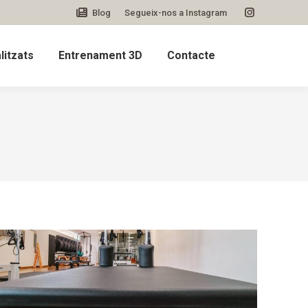
Blog
Segueix-nos a Instagram
Instagram
page
itzats
Entrenament 3D
Contacte
opens
in
new
window