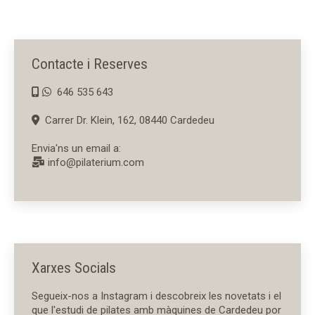
Contacte i Reserves
646 535 643
Carrer Dr. Klein, 162, 08440 Cardedeu
Envia'ns un email a:
info@pilaterium.com
Xarxes Socials
Segueix-nos a Instagram i descobreix les novetats i el
que l'estudi de pilates amb màquines de Cardedeu por