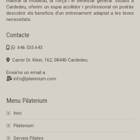
millorar la mobilitat, la força i el benestar general. Situats a
Cardedeu, oferim un espai acollidor i professional on podràs
descobrir els beneficis d’un entrenament adaptat a les teves
necessitats.
Contacte
646 535 643
Carrer Dr. Klein, 162, 08440 Cardedeu
Envia'ns un email a:
info@pilaterium.com
Menu Pilaterium
Inici
Pilaterium
Serveis Pilates