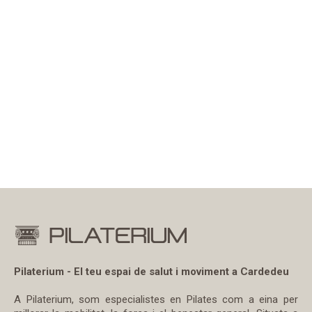
Pilaterium - El teu espai de salut i moviment a Cardedeu
A Pilaterium, som especialistes en Pilates com a eina per