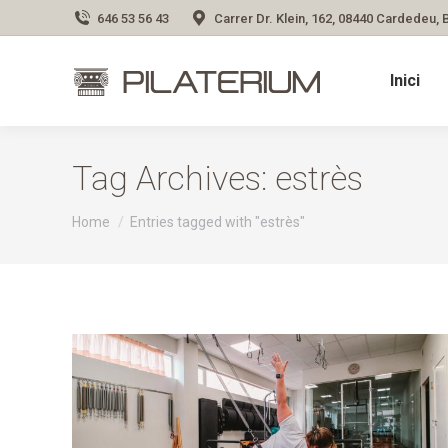
646 53 56 43
Carrer Dr. Klein, 162, 08440 Cardedeu,
Inici
Tag Archives:
estrès
You are here:
Home
Entries tagged with "estrès"