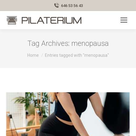
646 53 56 43
Tag Archives:
menopausa
You are here:
Home
Entries tagged with "menopausa"